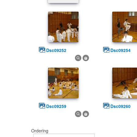
dsc09252
dsc09254
dsc09259
dsc09260
Ordering