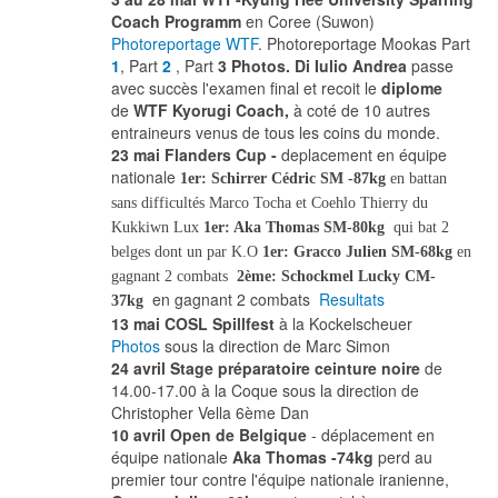
Coach Programm
en Coree (Suwon)
Photoreportage WTF
. Photoreportage Mookas Part
1
, Part
2
, Part
3 Photos. Di Iulio Andrea
passe
avec succès l'examen final et recoit le
diplome
de
WTF Kyorugi Coach,
à coté de 10 autres
entraineurs venus de tous les coins du monde.
23 mai Flanders Cup -
deplacement en équipe
nationale
1er: Schirrer Cédric SM -87kg
en battan
sans difficultés Marco Tocha et Coehlo Thierry du
Kukkiwn Lux
1er: Aka Thomas SM-80kg
qui bat 2
belges dont un par K.O
1er: Gracco Julien SM-68kg
en
gagnant 2 combats
2ème: Schockmel Lucky CM-
en gagnant 2 combats
Resultats
37kg
13 mai COSL Spillfest
à la Kockelscheuer
Photos
sous la direction de Marc Simon
24 avril Stage préparatoire ceinture noire
de
14.00-17.00 à la Coque sous la direction de
Christopher Vella 6ème Dan
10 avril Open de Belgique
- déplacement en
équipe nationale
Aka Thomas
-74kg
perd au
premier tour contre l'équipe nationale iranienne,