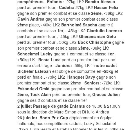
compétiteurs
.
Enfants:
-27kg LK2
Romito Alessio
perd au premier tour
, Cadets:
27kg LK2
Hasser Felix
gagne son premier combat et se classe
2ème, -
36kg LK2
Gavin Andrea
gagne son premier combat et se classe
2ème
place
,
-40kg LK2
Bartholmé Sascha
gagne 2
combats et se classe
1er
,
-45kg LK2
Ciardullo Lorenzo
perd au premier tour
,
-45kg LK2
Gheramanian Getu
perd au premier tour
,
-50kg LK2
Bock Christophe
gagne
son premier combat et se classe
2ème,
-36kg LK1
Schockmel Lucky
gagne 1 combat et se classe
1er,
+50kg LK1
Resta Luca
perd au premier tour par une
erreure d'arbitrage
Juniors:
-55kg LK 1
notre cadet
Bicheler Esteban
est obligé de combattre en
-55kg
et
perd en finale
,
-73kg LK2
Hanquet Davy
gagne son
premier combat et se classe
2ème Seniors:
-72kg LK1
Eskandavi Omid
gagne son premier combat et se classe
2ème,
Tock Alain
perd au premier tour,
Gracco Julien
gagne ses 2 combats et se classe 1er
2 juillet Passage de grade Enfants
de 18.00 à 21.00h
sous la direction de Marc Simon et Di Iulio Andrea
26 juin Int. Bonn Prix Cup
déplacement en équipe
nationale, nos compétiteurs cadets, Lucky Schockmel
-37kg, Luca Resta et Esteban Bicheler tous les 2 -53kg se