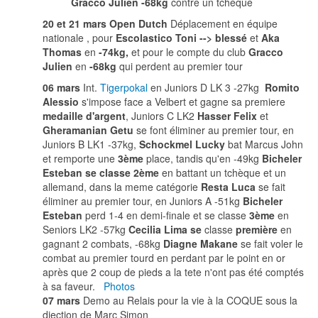
Gracco Julien -68kg
contre un tchèque
20 et 21 mars Open Dutch
Déplacement en équipe
nationale , pour
Escolastico Toni --> blessé
et
Aka
Thomas
en
-74kg,
et pour le compte du club
Gracco
Julien
en
-68kg
qui perdent au premier tour
06 mars
Int.
Tigerpokal
en Juniors D LK 3 -27kg
Romito
Alessio
s'impose face a Velbert et gagne sa premiere
medaille d'argent
, Juniors C LK2
Hasser Felix
et
Gheramanian Getu
se font éliminer au premier tour, en
Juniors B LK1 -37kg,
Schockmel Lucky
bat Marcus John
et remporte une
3ème
place, tandis qu'en -49kg
Bicheler
Esteban se classe 2ème
en battant un tchèque et un
allemand, dans la meme catégorie
Resta Luca
se fait
éliminer au premier tour, en Juniors A -51kg
Bicheler
Esteban
perd 1-4 en demi-finale et se classe
3ème
en
Seniors LK2 -57kg
Cecilia Lima se
classe
première
en
gagnant 2 combats, -68kg
Diagne Makane
se fait voler le
combat au premier tourd en perdant par le point en or
après que 2 coup de pieds a la tete n'ont pas été comptés
à sa faveur.
Photos
07 mars
Demo au Relais pour la vie à la COQUE sous la
diection de Marc Simon