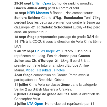
25-26 sept
British Open
tournoi de ranking mondial
.
Gracco Julien -68kg
perd au premier tour
18 sept
NRW Masters
à Bonne. Nos compétiteurs:
Seniors Schirrer
Cédric
-87kg
,
Escolastico
Toni -
74kg
perdent tous les deux au premier tour contre le 3ème au
ch.Europe -21 et
Cadets
:
Schockmel
Luckly
-41kg
perd
aussi au premier tour
18 sept
Stage préparatoire
passage de grade
DAN
de
14-17h à la COQUE sous la direction de Vella Chris 6ème
DAN
9 au 12 sept
Ch. d'Europe -21
Gracco Julien nous
représente en -68kg.
Pas de chance pour
Gracco
Julien
aux
Ch. d'Europe -21
-68kg. Il perd 3-6 au
premier contre le futur champion d'Europe Amine
Manaï.
Video
,
Résultats
,
Photos
Aout
Stage
compétition en Croatie Porec avec la
participation de Rmashkin Grisha
11 juillet
Chris Vella se classe
2ème
dans la catégorie
Senior 2 au British Masters a Crawley.
6 juillet Passage de grade adultes
sous la direction de
Christopher Vella
3 juillet
LTA Open
Notre club est représente par
14