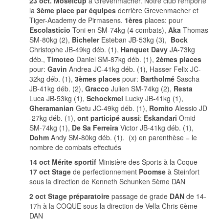
23 oct. Moselcup
à Grevenmacher. Notre club remporte
la
3ème place par équipes
derrière Grevenmacher et
Tiger-Academy de Pirmasens.
1ères
places: pour
Escolasticio
Toni en SM-74kg (4 combats),
Aka
Thomas
SM-80kg (2),
Bicheler
Esteban JB-53kg (3),
Bock
Christophe JB-49kg déb. (1),
Hanquet Davy
JA-73kg
déb.,
Timoteo
Daniel SM-87kg déb. (1),
2èmes places
pour:
Gavin
Andrea JC-41kg déb. (1), Hasser Felix JC-
32kg déb. (1),
3èmes places
pour:
Bartholmé
Sascha
JB-41kg déb. (2),
Gracco
Julien SM-74kg (2),
Resta
Luca JB-53kg (1),
Schockmel
Lucky JB-41kg (1),
Gheramanian
Getu JC-49kg déb. (1),
Romito
Alessio JD
-27kg déb. (1),
ont participé aussi
:
Eskandari
Omid
SM-74kg (1),
De Sa Ferreira
Victor JB-41kg déb. (1),
Dohm
Andy SM-80kg déb. (1). (x) en parenthèse = le
nombre de combats effectués
14 oct Mérite sportif
Ministère des Sports à la Coque
17 oct Stage
de perfectionnement
Poomse
à Steinfort
sous la direction de Kenneth Schunken 5ème DAN
2 oct
Stage préparatoire
passage de grade
DAN
de 14-
17h à la COQUE sous la direction de Vella Chris 6ème
DAN