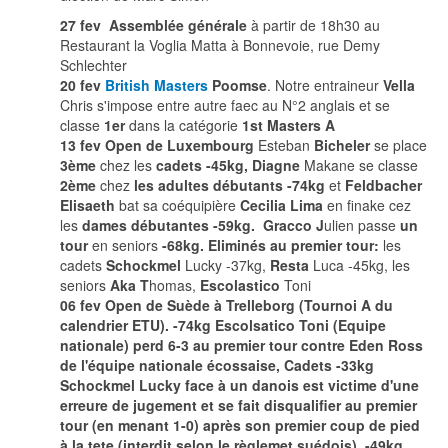
27 fev Assemblée générale
à partir de 18h30 au
Restaurant la Voglia Matta à Bonnevoie, rue Demy
Schlechter
20 fev
British Masters
Poomse
. Notre entraineur
Vella
Chris s'impose entre autre faec au N°2 anglais et se
classe
1er
dans la catégorie
1st Masters A
13 fev Open de Luxembourg
Esteban
Bicheler
se place
3ème
chez les
cadets -45kg, Diagne
Makane se classe
2ème
chez
les adultes débutants -74kg
et
Feldbacher
Elisaeth
bat sa coéquipière
Cecilia Lima
en finake cez
les
dames débutantes -59kg. Gracco J
ulien passe
un
tour
en seniors
-68kg. Eliminés au premier tour:
les
cadets
Schockmel
Lucky -37kg,
Resta
Luca -45kg, les
seniors
Aka T
homas,
Escolastico
Toni
06 fev Open de Suède
à Trelleborg (Tournoi A du
calendrier ETU).
-74kg Escolsatico
Toni (Equipe
nationale) perd 6-3 au premier tour contre Eden Ross
de l'équipe nationale écossaise, Cadets -
33kg
Schockmel
Lucky face à un danois est victime d'une
erreure de jugement et se fait disqualifier au premier
tour (en menant 1-0) après son premier coup de pied
à la tete (interdit selon le règlemet suédois),
-49kg