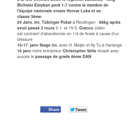
Bicheler
Esteban perd 1-7 contre le membre de
l'équipe nationale croate Horvat Luka et se
classe
3ème
.
24 Janv. Int. Tübinger Pokal
à Reutlingen -
68kg après
avoir passé 2 tours
2-1 et 15-5,
Gracco
Julien
est contraint d'abandonner en 1/4 de finale à cause d'un
blessure
15-17. janv Stage int.
avec H. Meijer et Ky Tu à Harlange
16 janv
notre entraineur
Christopher Vella
réussit avec
succès le
passage de grade 6ème DAN
Tweet
Share