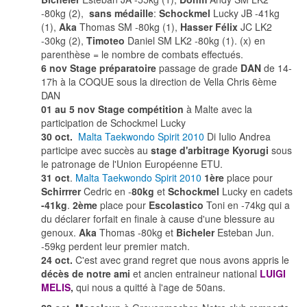
-80kg (2),
sans médaille
:
Schockmel
Lucky JB -41kg
(1),
Aka
Thomas SM -80kg (1),
Hasser Félix
JC LK2
-30kg (2),
Timoteo
Daniel SM LK2 -80kg (1). (x) en
parenthèse = le nombre de combats effectués.
6 nov Stage préparatoire
passage de grade
DAN
de 14-
17h à la COQUE sous la direction de Vella Chris 6ème
DAN
01 au 5 nov
Stage compétition
à Malte avec la
participation de Schockmel Lucky
30 oct.
Malta Taekwondo Spirit 2010
Di Iulio Andrea
participe avec succès au
stage d'arbitrage Kyorugi
sous
le patronage de l'Union Européenne ETU.
31 oct
.
Malta Taekwondo Spirit 2010
1ère
place pour
Schirrrer
Cedric en -
80kg
et
Schockmel
Lucky en cadets
-41kg
.
2ème
place pour
Escolastico
Toni en -74kg qui a
du déclarer forfait en finale à cause d'une blessure au
genoux.
Aka
Thomas -80kg et
Bicheler
Esteban Jun.
-59kg perdent leur premier match.
24 oct.
C'est avec grand regret que nous avons appris le
décès de notre ami
et ancien entraineur national
LUIGI
MELIS
,
qui nous a quitté à l'age de 50ans.