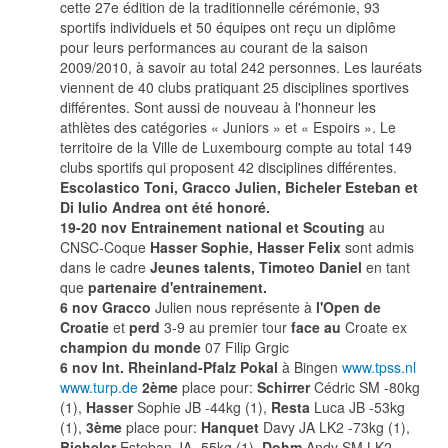
cette 27e édition de la traditionnelle cérémonie, 93
sportifs individuels et 50 équipes ont reçu un diplôme
pour leurs performances au courant de la saison
2009/2010, à savoir au total 242 personnes. Les lauréats
viennent de 40 clubs pratiquant 25 disciplines sportives
différentes. Sont aussi de nouveau à l'honneur les
athlètes des catégories « Juniors » et « Espoirs ». Le
territoire de la Ville de Luxembourg compte au total 149
clubs sportifs qui proposent 42 disciplines différentes.
Escolastico Toni, Gracco Julien, Bicheler Esteban et
Di Iulio Andrea ont été honoré.
19-20 nov Entrainement national et Scouting
au
CNSC-Coque
Hasser Sophie, Hasser Felix
sont admis
dans le cadre
Jeunes talents, Timoteo Daniel
en tant
que
partenaire d'entrainement.
6 nov Gracco
Julien nous représente à
l'Open de
Croatie
et
perd
3-9 au premier tour
face au
Croate ex
champion du monde
07 Filip Grgic
6 nov Int. Rheinland-Pfalz Pokal
à Bingen
www.tpss.nl
www.turp.de
2ème
place pour:
Schirrer
Cédric SM -80kg
(1),
Hasser
Sophie JB -44kg (1),
Resta
Luca JB -53kg
(1),
3ème
place pour:
Hanquet
Davy JA LK2 -73kg (1),
Bicheler
Esteban JA -55kg (1),
Dohm
Andy SM LK2