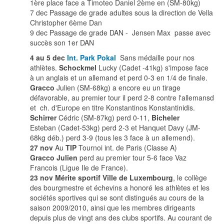
1ère place face a Timoteo Daniel 2ème en (SM-80kg)
7 dec Passage de grade adultes sous la direction de Vella
Christopher 6ème Dan
9 dec Passage de grade DAN - Jensen Max passe avec
succès son 1er DAN
4 au 5 dec
Int. Park Pokal
Sans médaille pour nos
athlètes.
Schockmel
Lucky (Cadet -41kg) s'impose face
à un anglais et un allemand et perd 0-3 en 1/4 de finale.
Gracco
Julien (SM-68kg) a encore eu un tirage
défavorable, au premier tour il perd 2-8 contre l'allemansd
et ch. d'Europe en titre Konstantinos Konstantinidis.
Schirrer
Cédric (SM-87kg) perd 0-11,
Bicheler
Esteban (Cadet-53kg) perd 2-3 et Hanquet Davy (JM-
68kg déb.) perd 3-9 (tous les 3 face à un allemend).
27 nov
Au
TIP
Tournoi int. de Paris (Classe A)
Gracco Julien
perd au premier tour 5-6 face Vaz
Francois (Ligue Ile de France).
23 nov
Mérite sportif Ville de Luxembourg
, le collège
des bourgmestre et échevins a honoré les athlètes et les
sociétés sportives qui se sont distingués au cours de la
saison 2009/2010, ainsi que les membres dirigeants
depuis plus de vingt ans des clubs sportifs. Au courant de