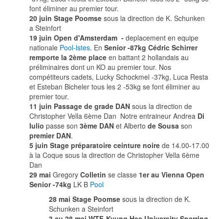
font éliminer au premier tour.
20 juin Stage Poomse
sous la direction de K. Schunken
a Steinfort
19 juin Open d'Amsterdam -
deplacement en equipe
nationale
Pool-lstes
. En
Senior -87kg Cédric Schirrer
remporte la 2ème place
en battant 2 hollandais au
préliminaires dont un KO au premier tour. Nos
compétiteurs cadets, Lucky Schockmel -37kg, Luca Resta
et Esteban Bicheler tous les 2 -53kg se font éliminer au
premier tour.
11 juin Passage de grade DAN
sous la direction de
Christopher Vella 6ème Dan Notre entraineur Andrea
Di
Iulio
passe son
3ème DAN
et Alberto
de Sousa
son
premier DAN
.
5 juin Stage préparatoire ceinture noire
de 14.00-17.00
à la Coque sous la direction de Christopher Vella 6ème
Dan
29 mai
Gregory
Colletin
se classe
1er au Vienna Open
Senior -74kg
LK B
Pool
28 mai Stage Poomse
sous la direction de K.
Schunken a Steinfort
3 au 28 mai WTF-Kyung Hee University Sparring