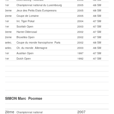
1er
Championnat national du Luxembourg
2005
-68 SM
3eme
Jeux des Petits Etats Europeesns
2005
-68 SM
2eme
Coupe de Lorraine
2005
-68 SM
1er
Int. Tiger Pokal
2004
-67 SM
1er
Scottish Open
2003
-67 SM
3eme
Hantei Oldenzaal
2002
-67 SM
2eme
Bruxelles Open
2002
-67 SM
selec.
Coupe du monde francophone Paris
2002
-68 SM
selec.
Ch. du monde Allemagne
2003
-68 SM
1er
Austrian Open
1997
-67 SM
1er
Dutch Open
1992
-67 SM
SIMON Marc Poomse
2ème
2007
Championnat national