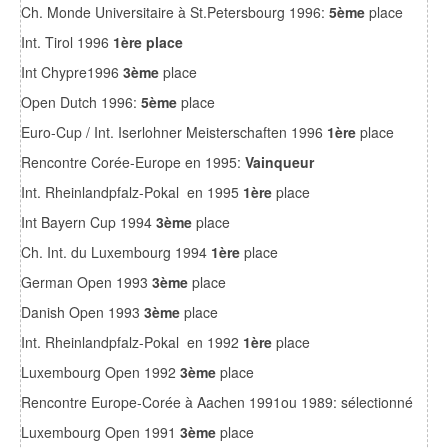
Ch. Monde Universitaire à St.Petersbourg 1996:
5ème
place
Int. Tirol 1996
1ère place
Int Chypre1996
3ème
place
Open Dutch 1996:
5ème
place
Euro-Cup / Int. Iserlohner Meisterschaften 1996
1ère
place
Rencontre Corée-Europe en 1995:
Vainqueur
Int. Rheinlandpfalz-Pokal en 1995
1ère
place
Int Bayern Cup 1994
3ème
place
Ch. Int. du Luxembourg 1994
1ère
place
German Open 1993
3ème
place
Danish Open 1993
3ème
place
Int. Rheinlandpfalz-Pokal en 1992
1ère
place
Luxembourg Open 1992
3ème
place
Rencontre Europe-Corée à Aachen 1991ou 1989: sélectionné
Luxembourg Open 1991
3ème
place