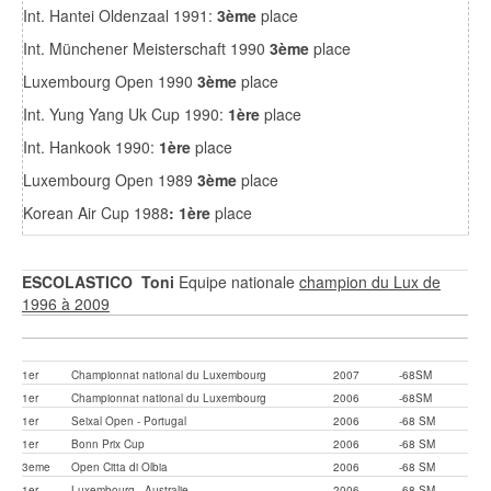
Int. Hantei Oldenzaal 1991:
3ème
place
Int. Münchener Meisterschaft 1990
3ème
place
Luxembourg Open 1990
3ème
place
Int. Yung Yang Uk Cup 1990:
1ère
place
Int. Hankook 1990:
1ère
place
Luxembourg Open 1989
3ème
place
Korean Air Cup 1988
: 1ère
place
ESCOLASTICO Toni
Equipe nationale
champion du Lux de
1996 à 2009
1er
Championnat national du Luxembourg
2007
-68SM
1er
Championnat national du Luxembourg
2006
-68SM
1er
Seixal Open - Portugal
2006
-68 SM
1er
Bonn Prix Cup
2006
-68 SM
3eme
Open Citta di Olbia
2006
-68 SM
1er
Luxembourg - Australie
2006
-68 SM