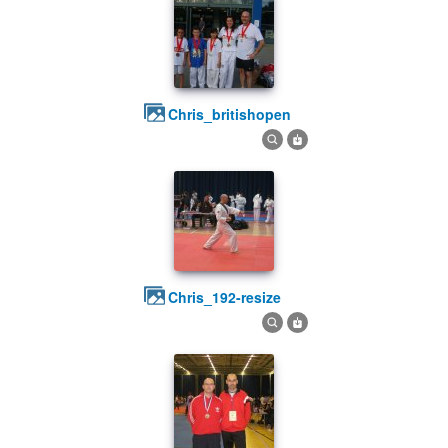
chris_britishopen
chris_192-resize