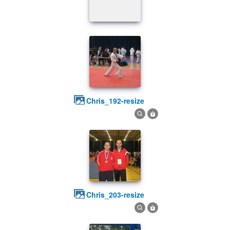
chris_192-resize
chris_203-resize