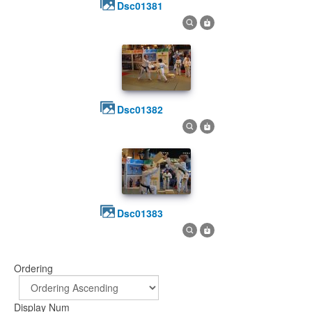
dsc01381
dsc01382
dsc01383
Ordering
Display Num