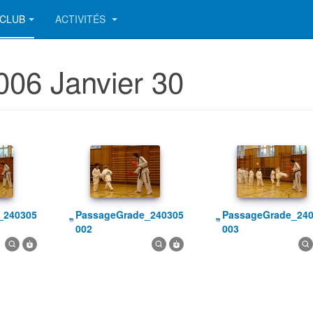
CLUB
ACTIVITÉS
006 Janvier 30
PassageGrade_240305
PassageGrade_240305
002
003