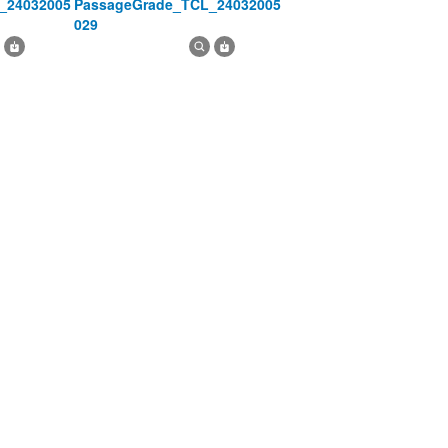
PassageGrade_TCL_24032005
029