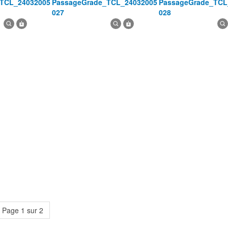
PassageGrade_TCL_24032005
PassageGrade_TCL_24032005
027
028
Page 1 sur 2