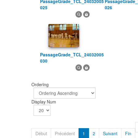
PassageGrade_TCL_24032005
PassageGrade_TCL_24032005
025
026
PassageGrade_TCL_24032005
030
Ordering
Display Num
Début
Précédent
1
2
Suivant
Fin