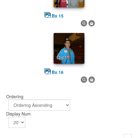
bx 15
bx 16
Ordering
Display Num