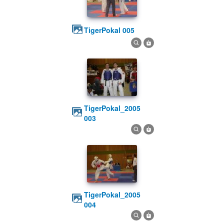
TigerPokal 005
TigerPokal_2005
003
TigerPokal_2005
004