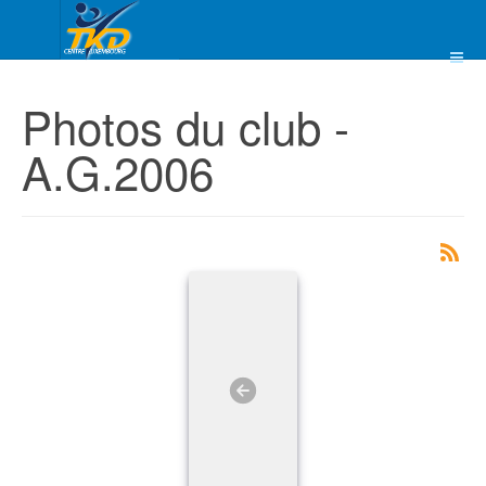
Photos du club -
A.G.2006