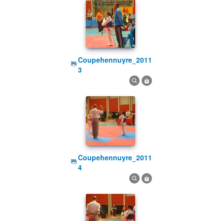
coupehennuyre_2011
3
coupehennuyre_2011
4