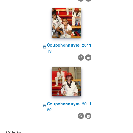
coupehennuyre_2011
19
coupehennuyre_2011
20
Ordering