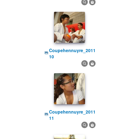
coupehennuyre_2011
10
coupehennuyre_2011
11