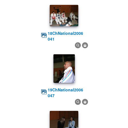
18ChNational2006
041
19ChNational2006
047