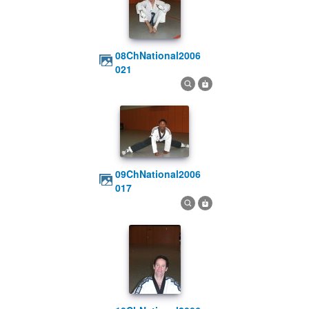
08ChNational2006
021
09ChNational2006
017