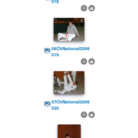
018
06ChNational2006
019
07ChNational2006
020