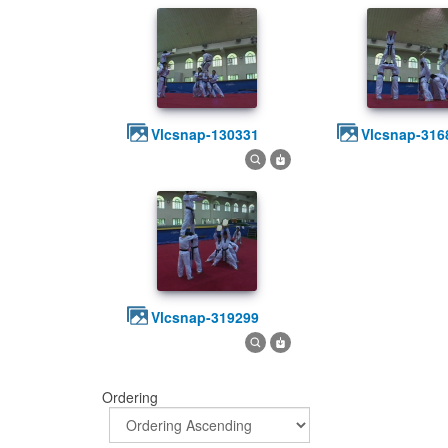
vlcsnap-130331
vlcsnap-316
vlcsnap-319299
Ordering