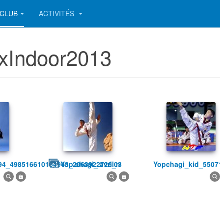
CLUB
ACTIVITÉS
BxIndoor2013
994_498516610164943_2063922726_n
yop chagi_ avril03
yopchagi_kid_550