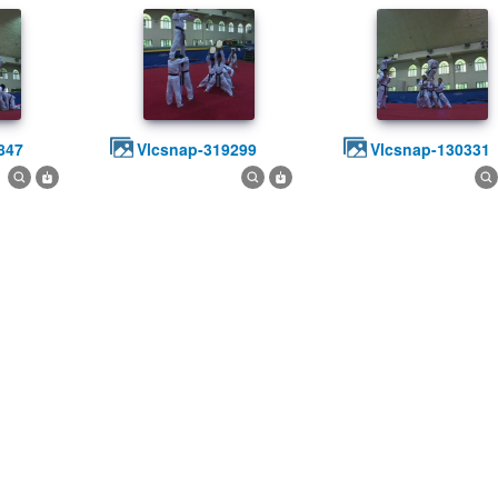
847
vlcsnap-319299
vlcsnap-130331