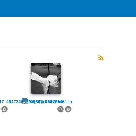
717_494734637209807_492722431_n
yop_girl_octobre