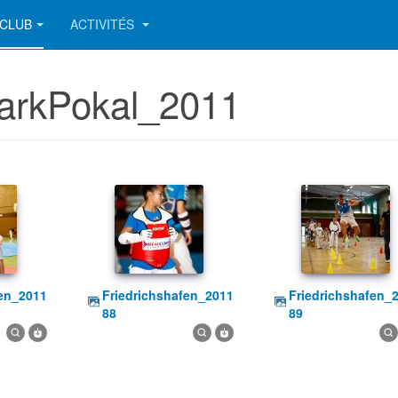
CLUB
ACTIVITÉS
ParkPokal_2011
friedrichshafen_2011
friedrichshafen_2011
88
89