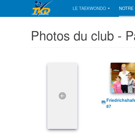
LE TAEKWONDO
NOTRE 
Photos du club - 
friedrichshafen_2011
87