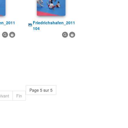
friedrichshafen_2011
104
Page 5 sur 5
ivant
Fin