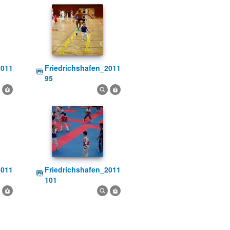
friedrichshafen_2011
95
friedrichshafen_2011
101