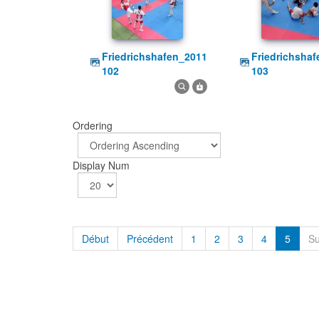
friedrichshafen_2011
friedrichshafen_2011
102
103
Ordering
Display Num
Début
Précédent
1
2
3
4
5
Su